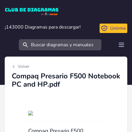
Club de Diagramas
¡143000 Diagramas para descargar!
¡143000 Diagramas para descargar!
Unirme
Buscar
Open
Volver
Compaq Presario F500 Notebook
PC and HP.pdf
Compaq Presario F500