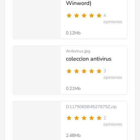
Winword)
4
opiniones
0.12Mb
Antivirus.jpg
coleccion antivirus
3
opiniones
0.21Mb
D1175065B4527875Z.zip
2
opiniones
2.48Mb