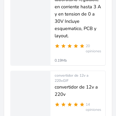
en corriente hasta 3 A
y en tension de 0 a
30V Incluye
esquematico, PCB y
layout.
20
opiniones
0.19Mb
convertidor de 12v a
220v.GIF
convertidor de 12v a
220v
14
opiniones