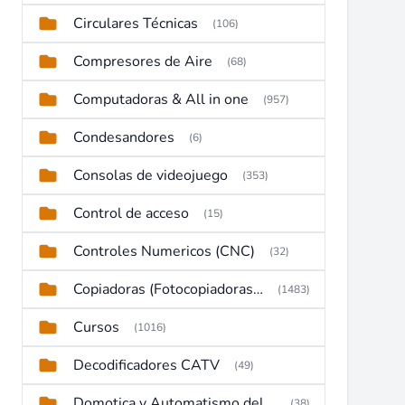
Circulares Técnicas
(106)
Compresores de Aire
(68)
Computadoras & All in one
(957)
Condesandores
(6)
Consolas de videojuego
(353)
Control de acceso
(15)
Controles Numericos (CNC)
(32)
Copiadoras (Fotocopiadoras, Multifunctions, Ploter, etc)
(1483)
Cursos
(1016)
Decodificadores CATV
(49)
Domotica y Automatismo del hogar
(38)