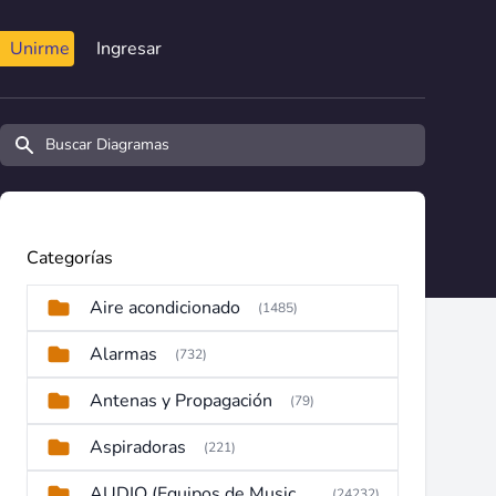
Unirme
Ingresar
Buscar diagramas y manuales
Categorías
Aire acondicionado
(1485)
Alarmas
(732)
Antenas y Propagación
(79)
Aspiradoras
(221)
AUDIO (Equipos de Musica, Amplificadores, Reproductores, Etc)
(24232)