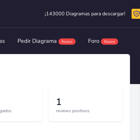
¡143000 Diagramas para descargar!
¡143000 Diagramas para descargar!
as
Pedir Diagrama
Foro
Nuevo
Nuevo
1
rgados
reviews positivos