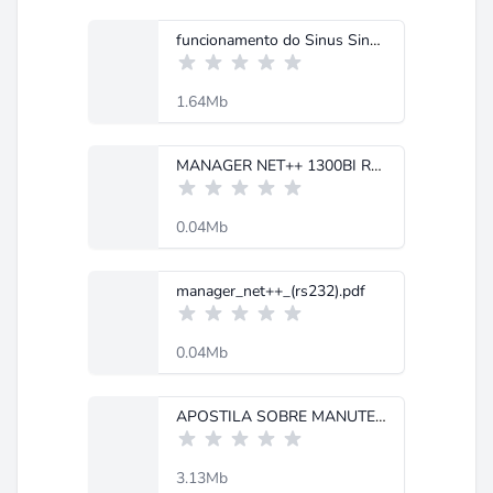
funcionamento do Sinus Single Atmel.pdf
1.64Mb
MANAGER NET++ 1300BI RS232.pdf
0.04Mb
manager_net++_(rs232).pdf
0.04Mb
APOSTILA SOBRE MANUTENÃ‡ÃƒO DE NOBREAK.pdf
3.13Mb