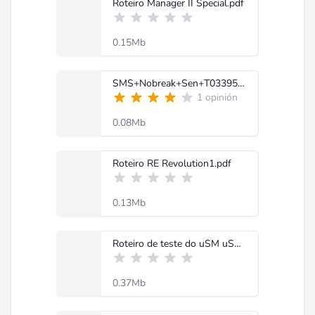
Roteiro Manager II Special.pdf
0.15Mb
SMS+Nobreak+Sen+T03395-02+Manager+1400+USB.pdf
1 opinión
0.08Mb
Roteiro RE Revolution1.pdf
0.13Mb
Roteiro de teste do uSM uSV.pdf
0.37Mb