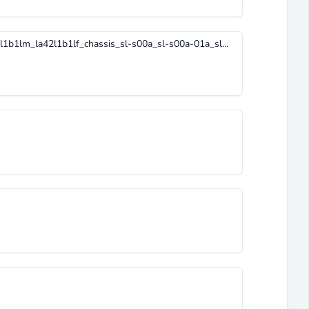
daewoo_la32l1b1lm_la37l1b1lm_la42l1b1lm_la42l1b1lf_chassis_sl-s00a_sl-s00a-01a_sl-s00a-10a.pdf