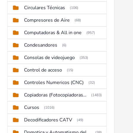
Circulares Técnicas
(106)
Compresores de Aire
(68)
Computadoras & All in one
(957)
Condesandores
(6)
Consolas de videojuego
(353)
Control de acceso
(15)
Controles Numericos (CNC)
(32)
Copiadoras (Fotocopiadoras, Multifunctions, Ploter, etc)
(1483)
Cursos
(1016)
Decodificadores CATV
(49)
Domotica y Automatismo del hogar
(38)