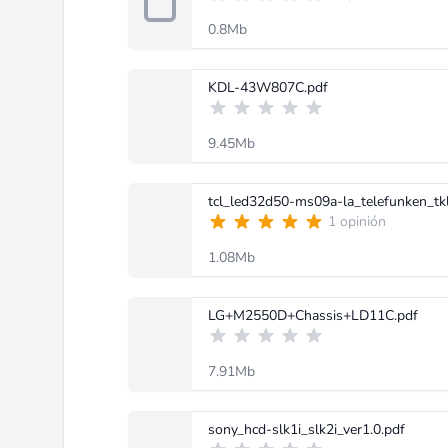
0.8Mb
KDL-43W807C.pdf
9.45Mb
tcl_led32d50-ms09a-la_telefunken_tk
1 opinión
1.08Mb
LG+M2550D+Chassis+LD11C.pdf
7.91Mb
sony_hcd-slk1i_slk2i_ver1.0.pdf