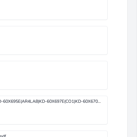
KD-60X690EKD-70X690E(UC2LA1)KD-60X695E(AR4LA8)KD-60X697E(CO1)KD-60X6700EKD-70X6700E (1).pdf
pdf