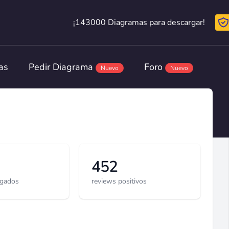
¡143000 Diagramas para descargar!
¡143000 Diagramas para descargar!
as
Pedir Diagrama
Foro
Nuevo
Nuevo
452
rgados
reviews positivos