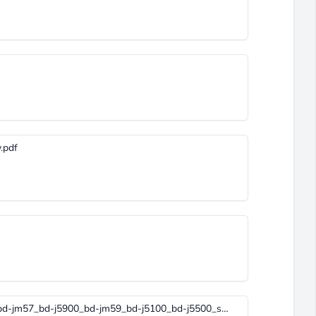
.pdf
samsung_bd-j5500_series_bd-j5700_bd-jm57_bd-j5900_bd-jm59_bd-j5100_bd-j5500_sm.pdf