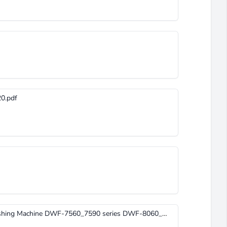
0.pdf
Service Manual. Full-Auto Electric Washing Machine DWF-7560_7590 series DWF-8060_8090 series DAEWOO