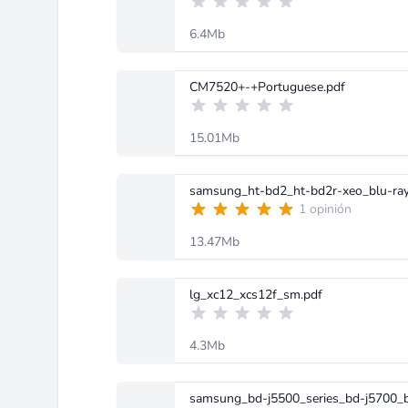
6.4Mb
CM7520+-+Portuguese.pdf
15.01Mb
samsung_ht-bd2_ht-bd2r-xeo_blu-ray
1 opinión
13.47Mb
lg_xc12_xcs12f_sm.pdf
4.3Mb