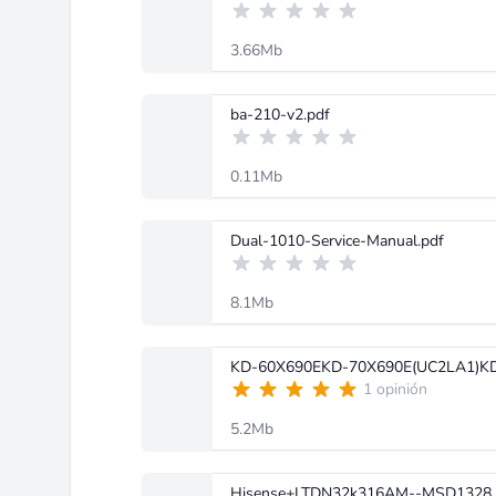
3.66Mb
ba-210-v2.pdf
0.11Mb
Dual-1010-Service-Manual.pdf
8.1Mb
1 opinión
5.2Mb
Hisense+LTDN32k316AM--MSD1328.