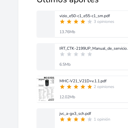
vizio_e50-c1_e55-c1_sm.pdf
3 opiniones
13.76Mb
IRT_CTK-2199UP_Manual_de_servicio.
6.5Mb
MHC-V21_V21D+v.1.1.pdf
2 opiniones
12.02Mb
jvc_a-gx3_sch.pdf
1 opinión