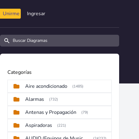
Unirme
Ingresar
Buscar diagramas y manuales
Categorías
Aire acondicionado
(1485)
Alarmas
(732)
Antenas y Propagación
(79)
Aspiradoras
(221)
AUDIO (Equipos de Musica, Amplificadores, Reproductores, Etc)
(24232)