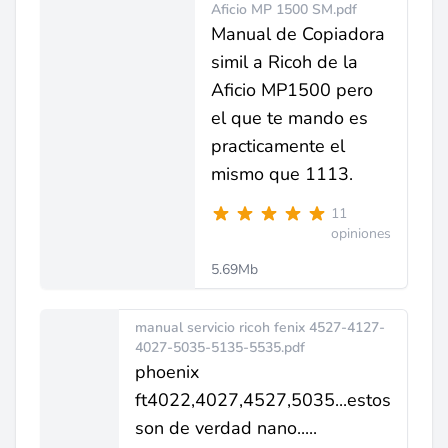
Aficio MP 1500 SM.pdf
Manual de Copiadora
simil a Ricoh de la
Aficio MP1500 pero
el que te mando es
practicamente el
mismo que 1113.
11
opiniones
5.69Mb
manual servicio ricoh fenix 4527-4127-
4027-5035-5135-5535.pdf
phoenix
ft4022,4027,4527,5035...estos
son de verdad nano.....