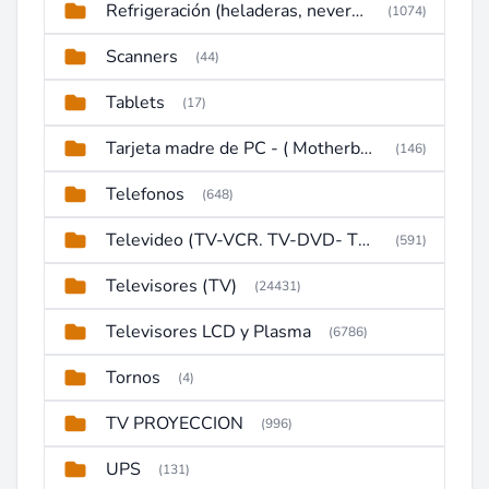
Refrigeración (heladeras, neveras, congeladores)
(1074)
Scanners
(44)
Tablets
(17)
Tarjeta madre de PC - ( Motherboard )
(146)
Telefonos
(648)
Televideo (TV-VCR. TV-DVD- TV-DVD-VCR)
(591)
Televisores (TV)
(24431)
Televisores LCD y Plasma
(6786)
Tornos
(4)
TV PROYECCION
(996)
UPS
(131)