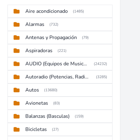
Aire acondicionado
(1485)
Alarmas
(732)
Antenas y Propagación
(79)
Aspiradoras
(221)
AUDIO (Equipos de Musica, Amplificadores, Reproductores, Etc)
(24232)
Autoradio (Potencias, Radios y DVD)
(3285)
Autos
(13680)
Avionetas
(83)
Balanzas (Basculas)
(159)
Bicicletas
(27)