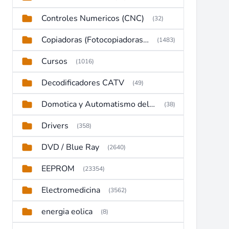
Controles Numericos (CNC)
(32)
Copiadoras (Fotocopiadoras, Multifunctions, Ploter, etc)
(1483)
Cursos
(1016)
Decodificadores CATV
(49)
Domotica y Automatismo del hogar
(38)
Drivers
(358)
DVD / Blue Ray
(2640)
EEPROM
(23354)
Electromedicina
(3562)
energia eolica
(8)