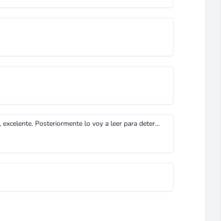
En cuanto a calidad de texto y gráficos, excelente. Posteriormente lo voy a leer para determinar la calidad de la información que por lo poco que he leído, pues lo acabo de bajar, está muy bien. Gracias