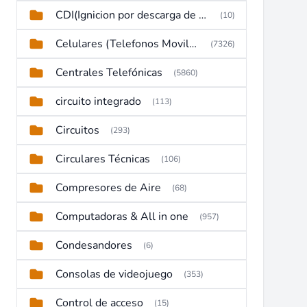
CDI(Ignicion por descarga de capacitor)
(10)
Celulares (Telefonos Moviles)
(7326)
Centrales Telefónicas
(5860)
circuito integrado
(113)
Circuitos
(293)
Circulares Técnicas
(106)
Compresores de Aire
(68)
Computadoras & All in one
(957)
Condesandores
(6)
Consolas de videojuego
(353)
Control de acceso
(15)