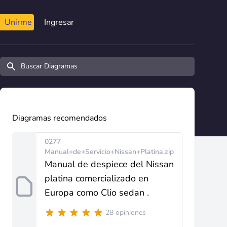
Unirme
Ingresar
Buscar diagramas y manuales
Diagramas recomendados
0277
Manual+de+Servicio+Nissan+Platina.zip
Manual de despiece del Nissan
platina comercializado en
Europa como Clio sedan .
28 opiniones