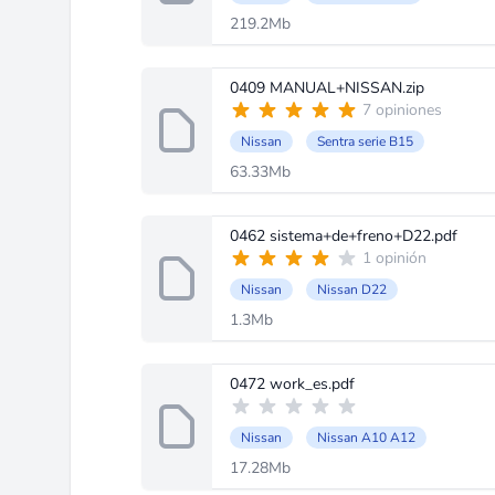
219.2Mb
0409 MANUAL+NISSAN.zip
7 opiniones
Nissan
Sentra serie B15
63.33Mb
0462 sistema+de+freno+D22.pdf
1 opinión
Nissan
Nissan D22
1.3Mb
0472 work_es.pdf
Nissan
Nissan A10 A12
17.28Mb