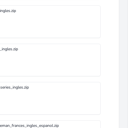
gles.zip
ingles.zip
ries_ingles.zip
an_frances_ingles_espanol.zip