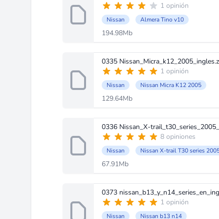
1 opinión
Nissan
Almera Tino v10
194.98Mb
0335 Nissan_Micra_k12_2005_ingles.z
1 opinión
Nissan
Nissan Micra K12 2005
129.64Mb
0336 Nissan_X-trail_t30_series_2005_i
8 opiniones
Nissan
Nissan X-trail T30 series 200
67.91Mb
0373 nissan_b13_y_n14_series_en_ingl
1 opinión
Nissan
Nissan b13 n14