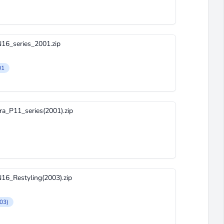
16_series_2001.zip
01
a_P11_series(2001).zip
6_Restyling(2003).zip
03)