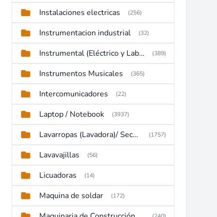
Instalaciones electricas
(256)
Instrumentacion industrial
(32)
Instrumental (Eléctrico y Laboratorio)
(389)
Instrumentos Musicales
(365)
Intercomunicadores
(22)
Laptop / Notebook
(3937)
Lavarropas (Lavadora)/ Secadoras
(1757)
Lavavajillas
(56)
Licuadoras
(14)
Maquina de soldar
(172)
Maquinaria de Construcción (Maquinaria Pesada)
(240)