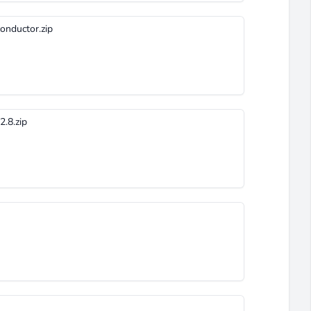
onductor.zip
.8.zip