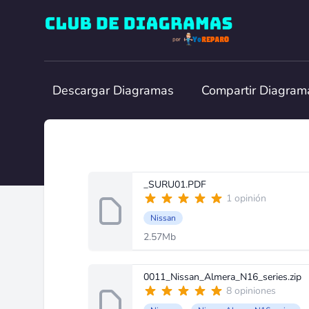
Club de Diagramas
Descargar Diagramas
Compartir Diagram
_SURU01.PDF
1 opinión
Nissan
2.57Mb
0011_Nissan_Almera_N16_series.zip
8 opiniones