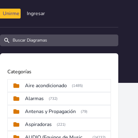
Unirme
Ingresar
Buscar diagramas y manuales
Categorías
Aire acondicionado
(1485)
Alarmas
(732)
Antenas y Propagación
(79)
Aspiradoras
(221)
AUDIO (Equipos de Musica, Amplificadores, Reproductores, Etc)
(24232)