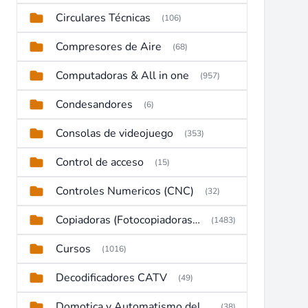
Circulares Técnicas
(106)
Compresores de Aire
(68)
Computadoras & All in one
(957)
Condesandores
(6)
Consolas de videojuego
(353)
Control de acceso
(15)
Controles Numericos (CNC)
(32)
Copiadoras (Fotocopiadoras, Multifunctions, Ploter, etc)
(1483)
Cursos
(1016)
Decodificadores CATV
(49)
Domotica y Automatismo del hogar
(38)