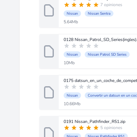
7 opiniones
Nissan
Nissan Sentra
5.64Mb
0128 Nissan_Patrol_SD_Series(ingles).
Nissan
Nissan Patrol SD Series
10Mb
0175 datsun_en_un_coche_de_competic
Nissan
Convertir un datsun en un co
10.66Mb
0191 Nissan_Pathfinder_R51.zip
5 opiniones
Nissan
Nissan Pathfinder R51