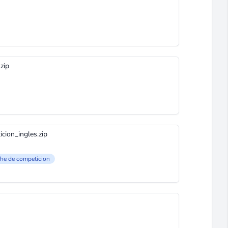
zip
ion_ingles.zip
che de competicion