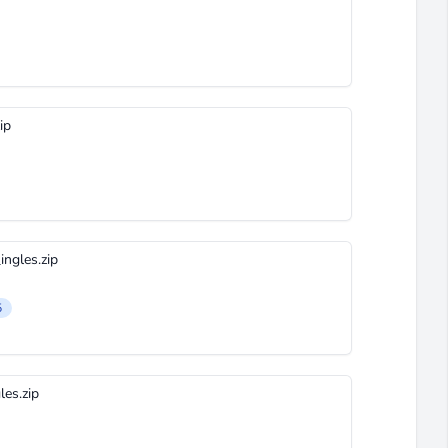
ip
ngles.zip
5
es.zip