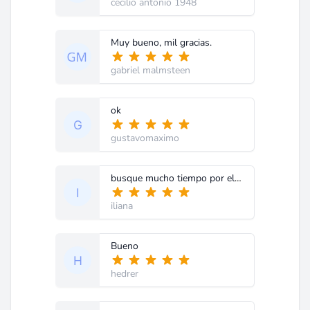
cecilio antonio 1948
Muy bueno, mil gracias.
gabriel malmsteen
ok
gustavomaximo
busque mucho tiempo por el chasis 1lg4b10y0030a hasta que encontre su informe por otro buscador de internet gracias completicimo y claro
iliana
Bueno
hedrer