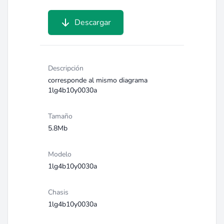
Descargar
Descripción
corresponde al mismo diagrama
1lg4b10y0030a
Tamaño
5.8Mb
Modelo
1lg4b10y0030a
Chasis
1lg4b10y0030a