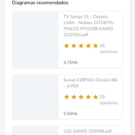
Diagramas recomendados
TV Sanyo 21 - Chassis
LA8A - Noblex 21TC677U
PHILCO PFS2108 SANYO
C21FS51.pdf
48
opiniones
4.75Mb
Sanyo C29FS51 Chasis LB6
- A.PDF
28
opiniones
5.04Mb
LCD SANYO 32XH6B.pdf