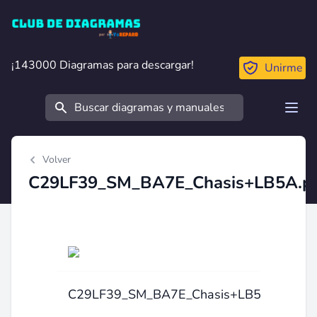
Club de Diagramas
¡143000 Diagramas para descargar!
¡143000 Diagramas para descargar!
Unirme
Buscar
Open
Volver
C29LF39_SM_BA7E_Chasis+LB5A.p
C29LF39_SM_BA7E_Chasis+LB5A.pdf