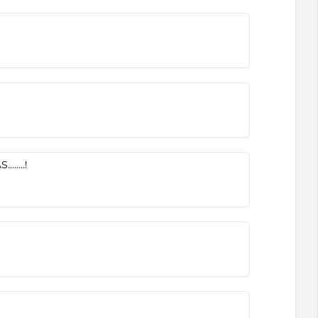
.....!