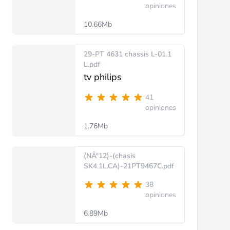
opiniones
10.66Mb
29-PT 4631 chassis L-01.1
L.pdf
tv philips
41
opiniones
1.76Mb
(NÂº12)-(chasis
SK4.1L.CA)-21PT9467C.pdf
38
opiniones
6.89Mb