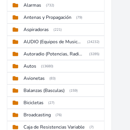
Alarmas
(732)
Antenas y Propagación
(79)
Aspiradoras
(221)
AUDIO (Equipos de Musica, Amplificadores, Reproductores, Etc)
(24232)
Autoradio (Potencias, Radios y DVD)
(3285)
Autos
(13680)
Avionetas
(83)
Balanzas (Basculas)
(159)
Bicicletas
(27)
Broadcasting
(76)
Caja de Resistencias Variable
(7)