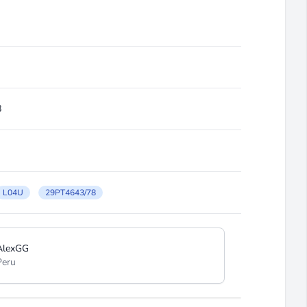
8
L04U
29PT4643/78
AlexGG
Peru