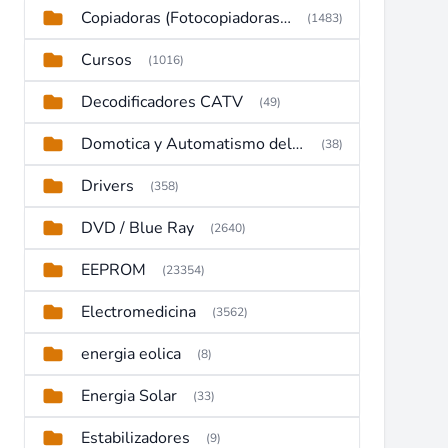
Copiadoras (Fotocopiadoras, Multifunctions, Ploter, etc)
(1483)
Cursos
(1016)
Decodificadores CATV
(49)
Domotica y Automatismo del hogar
(38)
Drivers
(358)
DVD / Blue Ray
(2640)
EEPROM
(23354)
Electromedicina
(3562)
energia eolica
(8)
Energia Solar
(33)
Estabilizadores
(9)