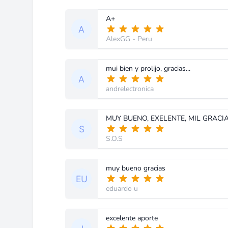
A+
AlexGG
- Peru
mui bien y prolijo, gracias...
andrelectronica
MUY BUENO, EXELENTE, MIL GRACIAS...
S.O.S
muy bueno gracias
eduardo u
excelente aporte