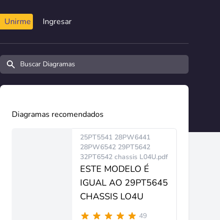
Unirme
Ingresar
Buscar diagramas y manuales
Diagramas recomendados
25PT5541 28PW6441
28PW6542 29PT5642
32PT6542 chassis L04U.pdf
ESTE MODELO É
IGUAL AO 29PT5645
CHASSIS LO4U
49