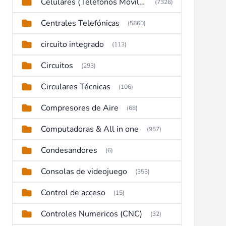
Celulares (Telefonos Moviles)
(7326)
Centrales Telefónicas
(5860)
circuito integrado
(113)
Circuitos
(293)
Circulares Técnicas
(106)
Compresores de Aire
(68)
Computadoras & All in one
(957)
Condesandores
(6)
Consolas de videojuego
(353)
Control de acceso
(15)
Controles Numericos (CNC)
(32)