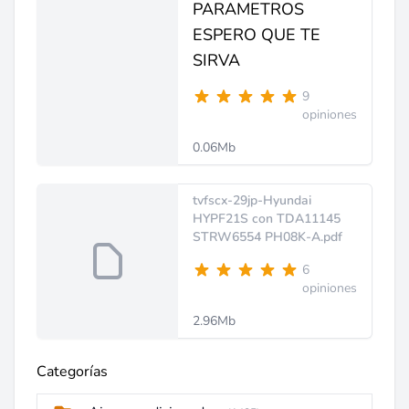
PARAMETROS
ESPERO QUE TE
SIRVA
9
opiniones
0.06Mb
tvfscx-29jp-Hyundai
HYPF21S con TDA11145
STRW6554 PH08K-A.pdf
6
opiniones
2.96Mb
Categorías