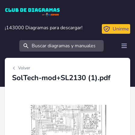
Club de Diagramas
¡143000 Diagramas para descargar!
¡143000 Diagramas para descargar!
Unirme
Buscar
Open
Volver
SolTech-mod+SL2130 (1).pdf