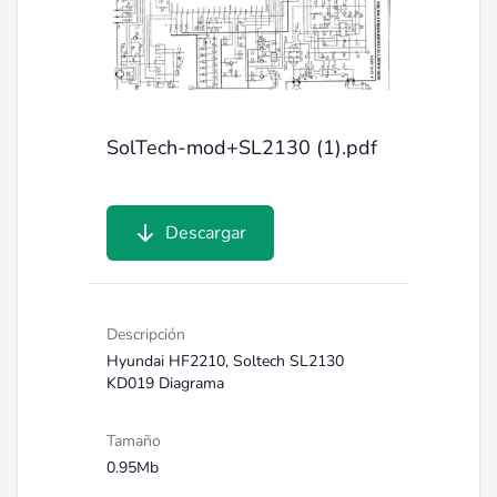
SolTech-mod+SL2130 (1).pdf
Descargar
Descripción
Hyundai HF2210, Soltech SL2130
KD019 Diagrama
Tamaño
0.95Mb