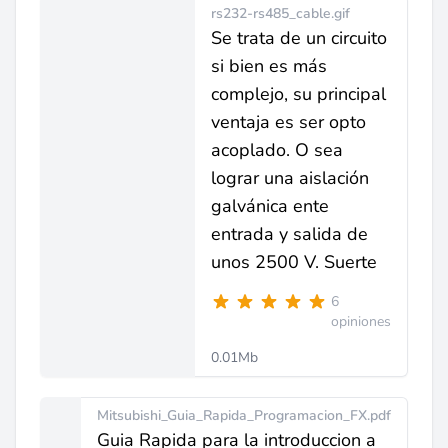
rs232-rs485_cable.gif
Se trata de un circuito
si bien es más
complejo, su principal
ventaja es ser opto
acoplado. O sea
lograr una aislación
galvánica ente
entrada y salida de
unos 2500 V. Suerte
6
opiniones
0.01Mb
Mitsubishi_Guia_Rapida_Programacion_FX.pdf
Guia Rapida para la introduccion a