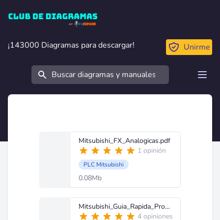
Club de Diagramas
¡143000 Diagramas para descargar!
¡143000 Diagramas para descargar!
Unirme
Buscar
Open
Mitsubishi_FX_Analogicas.pdf
1 opinión
PLC Mitsubishi
0.08Mb
Mitsubishi_Guia_Rapida_Programacion_FX.pdf
4 opiniones