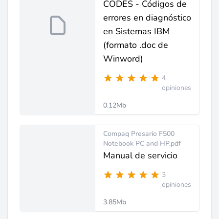
CODES - Códigos de
errores en diagnóstico
en Sistemas IBM
(formato .doc de
Winword)
4
opiniones
0.12Mb
Compaq Presario F500
Notebook PC and HP.pdf
Manual de servicio
3
opiniones
3.85Mb