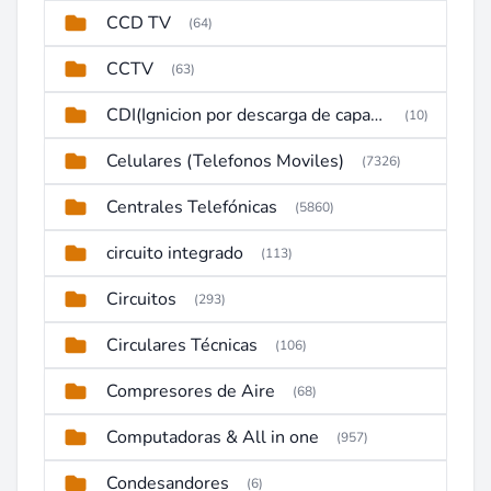
CCD TV
(64)
CCTV
(63)
CDI(Ignicion por descarga de capacitor)
(10)
Celulares (Telefonos Moviles)
(7326)
Centrales Telefónicas
(5860)
circuito integrado
(113)
Circuitos
(293)
Circulares Técnicas
(106)
Compresores de Aire
(68)
Computadoras & All in one
(957)
Condesandores
(6)