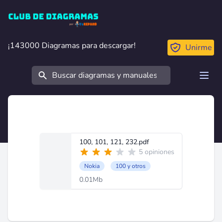
Club de Diagramas
¡143000 Diagramas para descargar!
¡143000 Diagramas para descargar!
Unirme
Buscar
Open
100, 101, 121, 232.pdf
5 opiniones
Nokia
100 y otros
0.01Mb