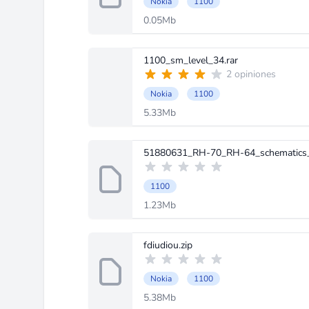
Nokia
1100
0.05Mb
1100_sm_level_34.rar
2 opiniones
Nokia
1100
5.33Mb
51880631_RH-70_RH-64_schematics_
1100
1.23Mb
fdiudiou.zip
Nokia
1100
5.38Mb