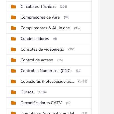
Circulares Técnicas
(106)
Compresores de Aire
(68)
Computadoras & All in one
(957)
Condesandores
(6)
Consolas de videojuego
(353)
Control de acceso
(15)
Controles Numericos (CNC)
(32)
Copiadoras (Fotocopiadoras, Multifunctions, Ploter, etc)
(1483)
Cursos
(1016)
Decodificadores CATV
(49)
Domotica y Automatismo del hogar
(38)