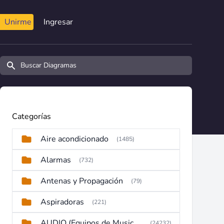
Unirme
Ingresar
Buscar diagramas y manuales
Categorías
Aire acondicionado
(1485)
Alarmas
(732)
Antenas y Propagación
(79)
Aspiradoras
(221)
AUDIO (Equipos de Musica, Amplificadores, Reproductores, Etc)
(24232)