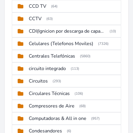
CCD TV
(64)
CCTV
(63)
CDI(Ignicion por descarga de capacitor)
(10)
Celulares (Telefonos Moviles)
(7326)
Centrales Telefónicas
(5860)
circuito integrado
(113)
Circuitos
(293)
Circulares Técnicas
(106)
Compresores de Aire
(68)
Computadoras & All in one
(957)
Condesandores
(6)