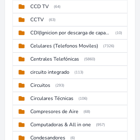
CCD TV
(64)
CCTV
(63)
CDI(Ignicion por descarga de capacitor)
(10)
Celulares (Telefonos Moviles)
(7326)
Centrales Telefónicas
(5860)
circuito integrado
(113)
Circuitos
(293)
Circulares Técnicas
(106)
Compresores de Aire
(68)
Computadoras & All in one
(957)
Condesandores
(6)