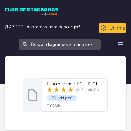
Club de Diagramas
¡143000 Diagramas para descargar!
¡143000 Diagramas para descargar!
Unirme
Buscar
Open
Para conectar el PC al PLC hay que utilizar el cable 1761.docx
1 opinión
1761-cbl.pm02
0.02Mb