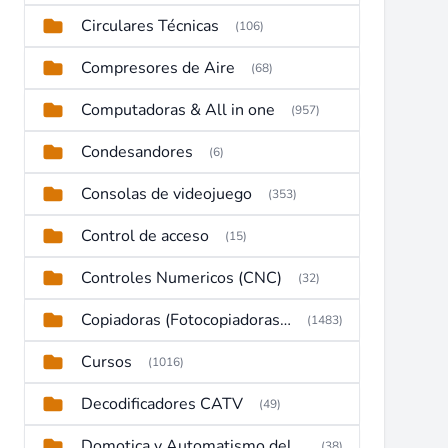
Circulares Técnicas
(106)
Compresores de Aire
(68)
Computadoras & All in one
(957)
Condesandores
(6)
Consolas de videojuego
(353)
Control de acceso
(15)
Controles Numericos (CNC)
(32)
Copiadoras (Fotocopiadoras, Multifunctions, Ploter, etc)
(1483)
Cursos
(1016)
Decodificadores CATV
(49)
Domotica y Automatismo del hogar
(38)