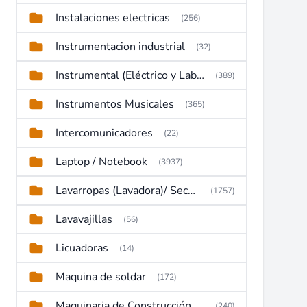
Instalaciones electricas
(256)
Instrumentacion industrial
(32)
Instrumental (Eléctrico y Laboratorio)
(389)
Instrumentos Musicales
(365)
Intercomunicadores
(22)
Laptop / Notebook
(3937)
Lavarropas (Lavadora)/ Secadoras
(1757)
Lavavajillas
(56)
Licuadoras
(14)
Maquina de soldar
(172)
Maquinaria de Construcción (Maquinaria Pesada)
(240)