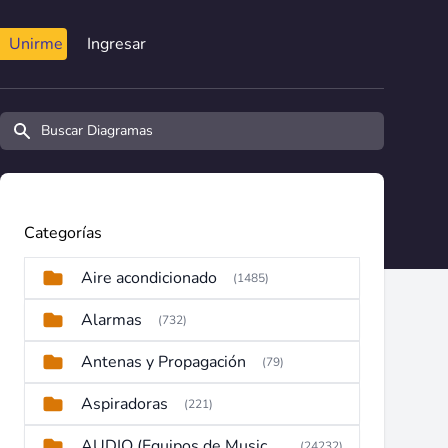
Unirme
Ingresar
Buscar diagramas y manuales
Categorías
Aire acondicionado
(1485)
Alarmas
(732)
Antenas y Propagación
(79)
Aspiradoras
(221)
AUDIO (Equipos de Musica, Amplificadores, Reproductores, Etc)
(24232)