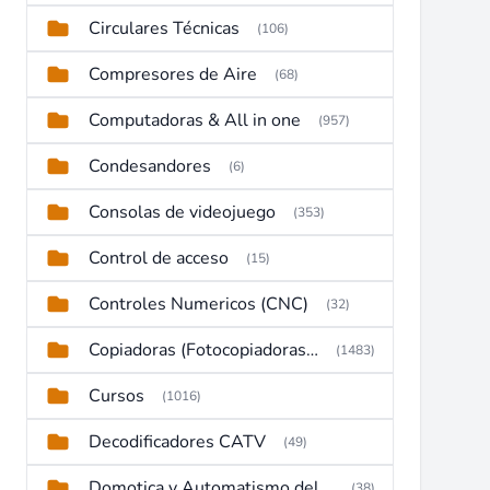
Circulares Técnicas
(106)
Compresores de Aire
(68)
Computadoras & All in one
(957)
Condesandores
(6)
Consolas de videojuego
(353)
Control de acceso
(15)
Controles Numericos (CNC)
(32)
Copiadoras (Fotocopiadoras, Multifunctions, Ploter, etc)
(1483)
Cursos
(1016)
Decodificadores CATV
(49)
Domotica y Automatismo del hogar
(38)