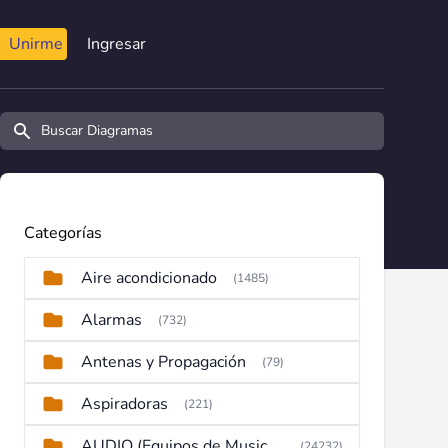
Unirme
Ingresar
Buscar diagramas y manuales
Categorías
Aire acondicionado
(1485)
Alarmas
(732)
Antenas y Propagación
(79)
Aspiradoras
(221)
AUDIO (Equipos de Musica, Amplificadores, Reproductores, Etc)
(24232)