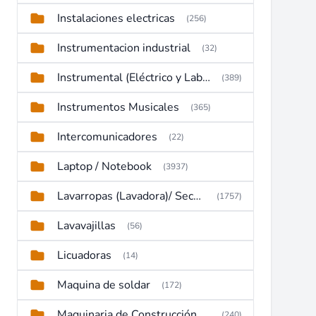
Instalaciones electricas
(256)
Instrumentacion industrial
(32)
Instrumental (Eléctrico y Laboratorio)
(389)
Instrumentos Musicales
(365)
Intercomunicadores
(22)
Laptop / Notebook
(3937)
Lavarropas (Lavadora)/ Secadoras
(1757)
Lavavajillas
(56)
Licuadoras
(14)
Maquina de soldar
(172)
Maquinaria de Construcción (Maquinaria Pesada)
(240)