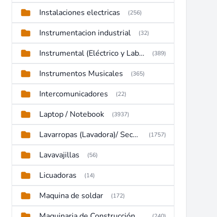
Instalaciones electricas
(256)
Instrumentacion industrial
(32)
Instrumental (Eléctrico y Laboratorio)
(389)
Instrumentos Musicales
(365)
Intercomunicadores
(22)
Laptop / Notebook
(3937)
Lavarropas (Lavadora)/ Secadoras
(1757)
Lavavajillas
(56)
Licuadoras
(14)
Maquina de soldar
(172)
Maquinaria de Construcción (Maquinaria Pesada)
(240)