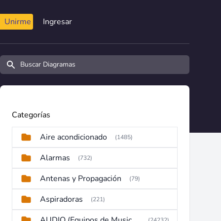
Unirme
Ingresar
Buscar diagramas y manuales
Categorías
Aire acondicionado
(1485)
Alarmas
(732)
Antenas y Propagación
(79)
Aspiradoras
(221)
AUDIO (Equipos de Musica, Amplificadores, Reproductores, Etc)
(24232)