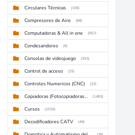
Circulares Técnicas
(106)
Compresores de Aire
(68)
Computadoras & All in one
(957)
Condesandores
(6)
Consolas de videojuego
(353)
Control de acceso
(15)
Controles Numericos (CNC)
(32)
Copiadoras (Fotocopiadoras, Multifunctions, Ploter, etc)
(1483)
Cursos
(1016)
Decodificadores CATV
(49)
Domotica y Automatismo del hogar
(38)