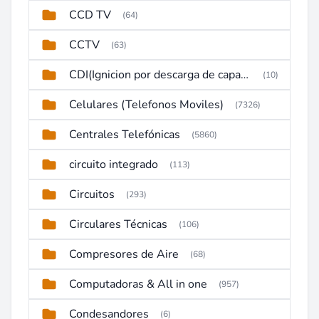
CCD TV
(64)
CCTV
(63)
CDI(Ignicion por descarga de capacitor)
(10)
Celulares (Telefonos Moviles)
(7326)
Centrales Telefónicas
(5860)
circuito integrado
(113)
Circuitos
(293)
Circulares Técnicas
(106)
Compresores de Aire
(68)
Computadoras & All in one
(957)
Condesandores
(6)