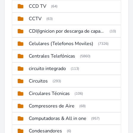
CCD TV
(64)
CCTV
(63)
CDI(Ignicion por descarga de capacitor)
(10)
Celulares (Telefonos Moviles)
(7326)
Centrales Telefónicas
(5860)
circuito integrado
(113)
Circuitos
(293)
Circulares Técnicas
(106)
Compresores de Aire
(68)
Computadoras & All in one
(957)
Condesandores
(6)