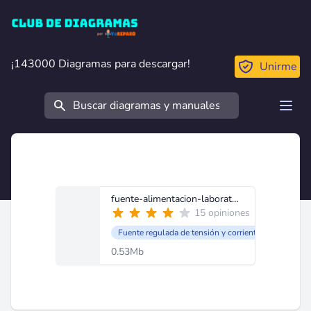
Club de Diagramas
¡143000 Diagramas para descargar!
¡143000 Diagramas para descargar!
Unirme
Buscar
Open
fuente-alimentacion-laboratorio.pdf
15 opiniones
Fuente regulada de tensión y corriente ajustable
0.53Mb