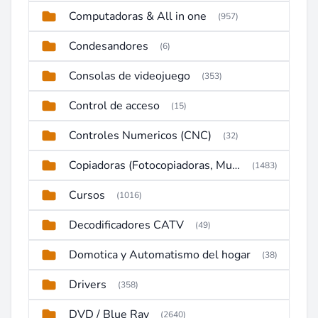
Computadoras & All in one
(957)
Condesandores
(6)
Consolas de videojuego
(353)
Control de acceso
(15)
Controles Numericos (CNC)
(32)
Copiadoras (Fotocopiadoras, Multifunctions, Ploter, etc)
(1483)
Cursos
(1016)
Decodificadores CATV
(49)
Domotica y Automatismo del hogar
(38)
Drivers
(358)
DVD / Blue Ray
(2640)