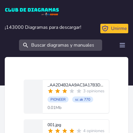
Club de Diagramas
¡143000 Diagramas para descargar!
¡143000 Diagramas para descargar!
Unirme
Buscar
Open
_AA2D4B2AA9AC3A17B3DDB9.exe
3 opiniones
PIONEER
sc ak 770
0.01Mb
001.jpg
4 opiniones