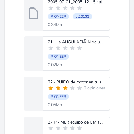
2005-07-01_2005-12-15.halfyear.zip
PIONEER
ct20133
0.34Mb
21.- La ANGULACIÃ“N de un set para lograr un escenario frontal.doc
PIONEER
0.02Mb
22.- RUIDO de motor en tu sistema.doc
2 opiniones
PIONEER
0.05Mb
3.- PRIMER equipo de Car audio.doc