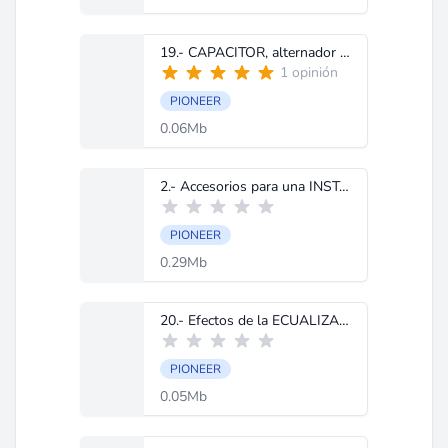
19.- CAPACITOR, alternador y baterÃ­a.doc
1 opinión
PIONEER
0.06Mb
2.- Accesorios para una INSTALACIÃ“N PERFECTA.doc
PIONEER
0.29Mb
20.- Efectos de la ECUALIZACIÃ“N sobre las Frecuencias.doc
PIONEER
0.05Mb