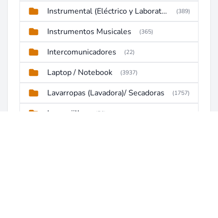
Instrumental (Eléctrico y Laboratorio)
(389)
Instrumentos Musicales
(365)
Intercomunicadores
(22)
Laptop / Notebook
(3937)
Lavarropas (Lavadora)/ Secadoras
(1757)
Lavavajillas
(56)
Licuadoras
(14)
Maquina de soldar
(172)
Maquinaria de Construcción (Maquinaria Pesada)
(240)
MAQUINAS DE COSER
(42)
Maquinas tragamonedas slot
(37)