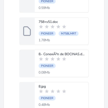
PIONEER
0.59Mb
758+s51.doc
PIONEER
M758LMRT
1.78Mb
8.- ConexiÃ³n de BOCINAS.doc
PIONEER
0.08Mb
8.jpg
PIONEER
0.48Mb