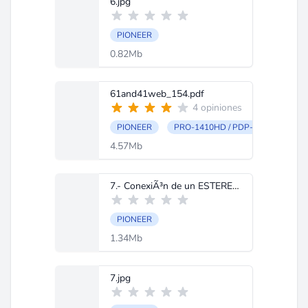
6.jpg
PIONEER
0.82Mb
61and41web_154.pdf
4 opiniones
PIONEER
PRO-1410HD / PDP-614MX / PDP
4.57Mb
7.- ConexiÃ³n de un ESTEREO O UNIDAD PRINCIPAL.doc
PIONEER
1.34Mb
7.jpg