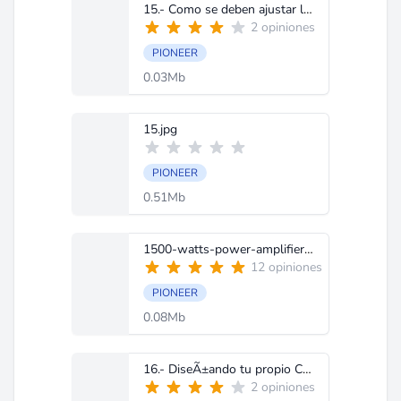
15.- Como se deben ajustar las GANANCIAS.doc
2 opiniones
PIONEER
0.03Mb
15.jpg
PIONEER
0.51Mb
1500-watts-power-amplifier.jpg
12 opiniones
PIONEER
0.08Mb
16.- DiseÃ±ando tu propio CAJON de SUBWOOFERS.doc
2 opiniones