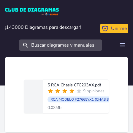
Club de Diagramas
¡143000 Diagramas para descargar!
¡143000 Diagramas para descargar!
Unirme
Buscar
Open
5 RCA Chasis CTC203AX.pdf
9 opiniones
RCA MODELO F27665YX1 (CHASIS CTC 203AX)
0.03Mb