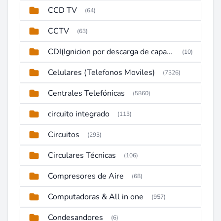
CCD TV
(64)
CCTV
(63)
CDI(Ignicion por descarga de capacitor)
(10)
Celulares (Telefonos Moviles)
(7326)
Centrales Telefónicas
(5860)
circuito integrado
(113)
Circuitos
(293)
Circulares Técnicas
(106)
Compresores de Aire
(68)
Computadoras & All in one
(957)
Condesandores
(6)