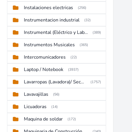
Instalaciones electricas
(256)
Instrumentacion industrial
(32)
Instrumental (Eléctrico y Laboratorio)
(389)
Instrumentos Musicales
(365)
Intercomunicadores
(22)
Laptop / Notebook
(3937)
Lavarropas (Lavadora)/ Secadoras
(1757)
Lavavajillas
(56)
Licuadoras
(14)
Maquina de soldar
(172)
Maquinaria de Construcción (Maquinaria Pesada)
(240)