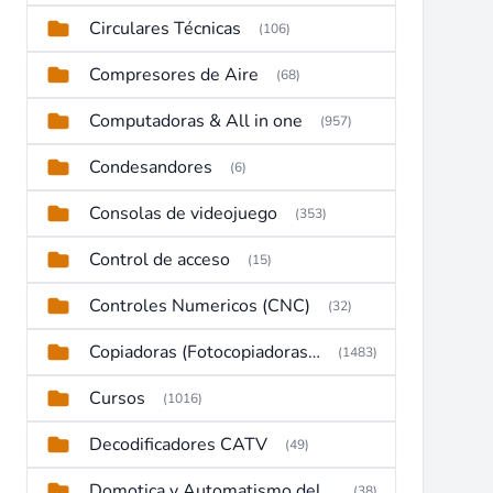
Circulares Técnicas
(106)
Compresores de Aire
(68)
Computadoras & All in one
(957)
Condesandores
(6)
Consolas de videojuego
(353)
Control de acceso
(15)
Controles Numericos (CNC)
(32)
Copiadoras (Fotocopiadoras, Multifunctions, Ploter, etc)
(1483)
Cursos
(1016)
Decodificadores CATV
(49)
Domotica y Automatismo del hogar
(38)