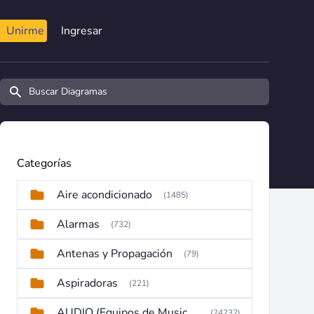
Unirme
Ingresar
Buscar diagramas y manuales
Categorías
Aire acondicionado
(1485)
Alarmas
(732)
Antenas y Propagación
(79)
Aspiradoras
(221)
AUDIO (Equipos de Musica, Amplificadores, Reproductores, Etc)
(24232)