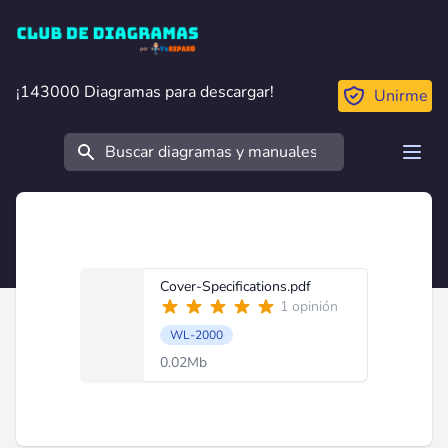
Club de Diagramas
¡143000 Diagramas para descargar!
¡143000 Diagramas para descargar!
Unirme
Buscar
Open
Cover-Specifications.pdf
1 opinión
WL-2000
0.02Mb