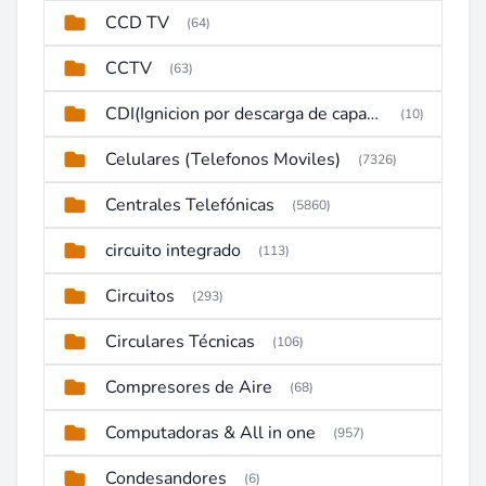
CCD TV
(64)
CCTV
(63)
CDI(Ignicion por descarga de capacitor)
(10)
Celulares (Telefonos Moviles)
(7326)
Centrales Telefónicas
(5860)
circuito integrado
(113)
Circuitos
(293)
Circulares Técnicas
(106)
Compresores de Aire
(68)
Computadoras & All in one
(957)
Condesandores
(6)