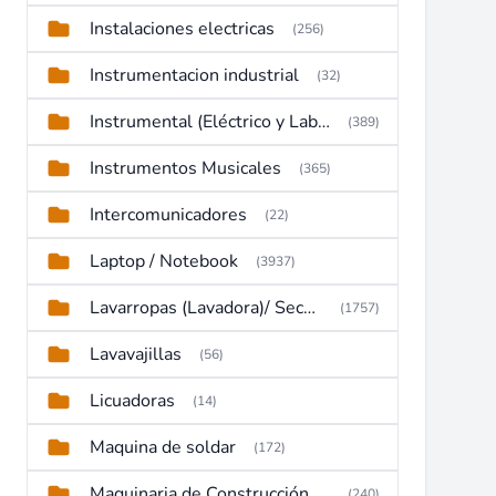
Instalaciones electricas
(256)
Instrumentacion industrial
(32)
Instrumental (Eléctrico y Laboratorio)
(389)
Instrumentos Musicales
(365)
Intercomunicadores
(22)
Laptop / Notebook
(3937)
Lavarropas (Lavadora)/ Secadoras
(1757)
Lavavajillas
(56)
Licuadoras
(14)
Maquina de soldar
(172)
Maquinaria de Construcción (Maquinaria Pesada)
(240)