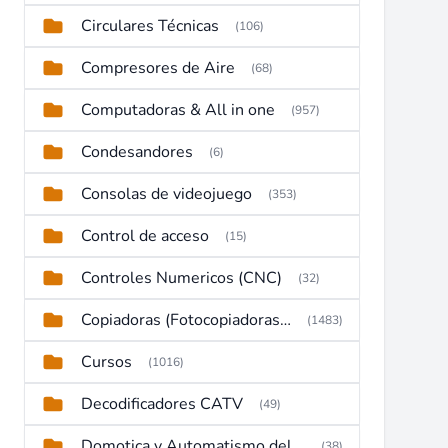
Circulares Técnicas
(106)
Compresores de Aire
(68)
Computadoras & All in one
(957)
Condesandores
(6)
Consolas de videojuego
(353)
Control de acceso
(15)
Controles Numericos (CNC)
(32)
Copiadoras (Fotocopiadoras, Multifunctions, Ploter, etc)
(1483)
Cursos
(1016)
Decodificadores CATV
(49)
Domotica y Automatismo del hogar
(38)