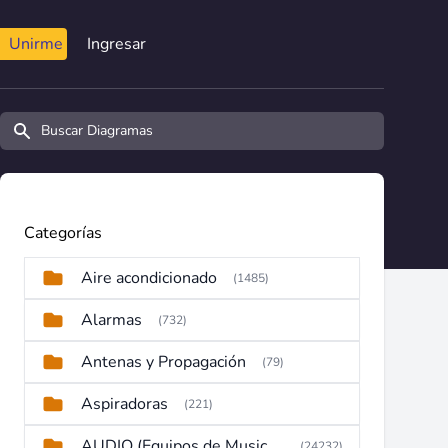
Unirme
Ingresar
Buscar diagramas y manuales
Categorías
Aire acondicionado
(1485)
Alarmas
(732)
Antenas y Propagación
(79)
Aspiradoras
(221)
AUDIO (Equipos de Musica, Amplificadores, Reproductores, Etc)
(24232)