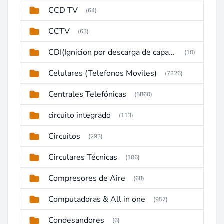
CCD TV
(64)
CCTV
(63)
CDI(Ignicion por descarga de capacitor)
(10)
Celulares (Telefonos Moviles)
(7326)
Centrales Telefónicas
(5860)
circuito integrado
(113)
Circuitos
(293)
Circulares Técnicas
(106)
Compresores de Aire
(68)
Computadoras & All in one
(957)
Condesandores
(6)