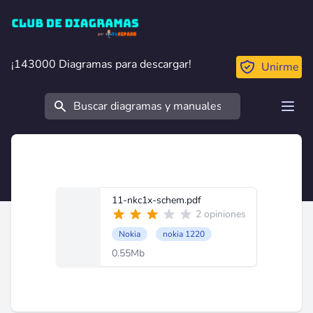
Club de Diagramas
¡143000 Diagramas para descargar!
¡143000 Diagramas para descargar!
Unirme
Buscar
Open
11-nkc1x-schem.pdf
2 opiniones
Nokia
nokia 1220
0.55Mb