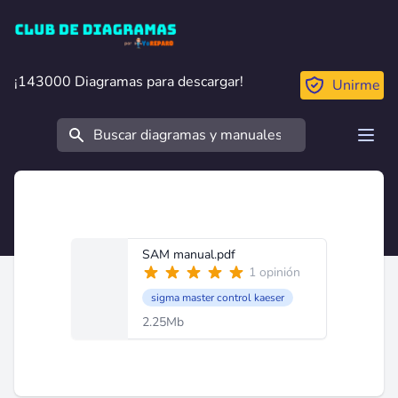
Club de Diagramas
¡143000 Diagramas para descargar!
¡143000 Diagramas para descargar!
Unirme
Buscar
Open
SAM manual.pdf
1 opinión
sigma master control kaeser
2.25Mb