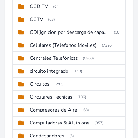
CCD TV
(64)
CCTV
(63)
CDI(Ignicion por descarga de capacitor)
(10)
Celulares (Telefonos Moviles)
(7326)
Centrales Telefónicas
(5860)
circuito integrado
(113)
Circuitos
(293)
Circulares Técnicas
(106)
Compresores de Aire
(68)
Computadoras & All in one
(957)
Condesandores
(6)