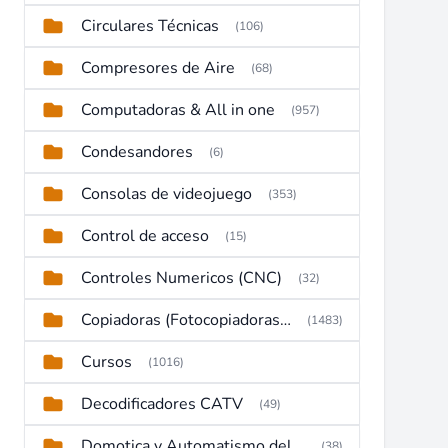
Circulares Técnicas
(106)
Compresores de Aire
(68)
Computadoras & All in one
(957)
Condesandores
(6)
Consolas de videojuego
(353)
Control de acceso
(15)
Controles Numericos (CNC)
(32)
Copiadoras (Fotocopiadoras, Multifunctions, Ploter, etc)
(1483)
Cursos
(1016)
Decodificadores CATV
(49)
Domotica y Automatismo del hogar
(38)