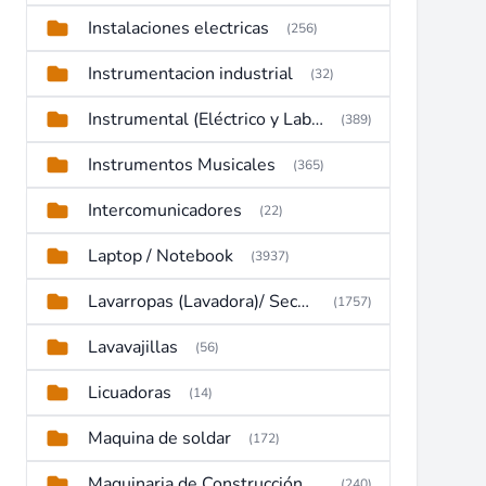
Instalaciones electricas
(256)
Instrumentacion industrial
(32)
Instrumental (Eléctrico y Laboratorio)
(389)
Instrumentos Musicales
(365)
Intercomunicadores
(22)
Laptop / Notebook
(3937)
Lavarropas (Lavadora)/ Secadoras
(1757)
Lavavajillas
(56)
Licuadoras
(14)
Maquina de soldar
(172)
Maquinaria de Construcción (Maquinaria Pesada)
(240)