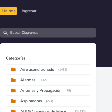
Unirme
Ingresar
Buscar diagramas y manuales
Categorías
Aire acondicionado
(1485)
Alarmas
(732)
Antenas y Propagación
(79)
Aspiradoras
(221)
AUDIO (Equipos de Musica, Amplificadores, Reproductores, Etc)
(24232)