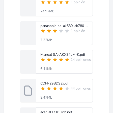
1 opinión
24.92Mb
panasonic_sa_ak580_ak780_ak980pu.pdf
1 opinión
7.32Mb
Manual SA-AKX34LM-K.pdf
14 opiniones
6.41Mb
CDH-29BDS2.pdf
44 opiniones
3.47Mb
acer_al1716_sch.pdf