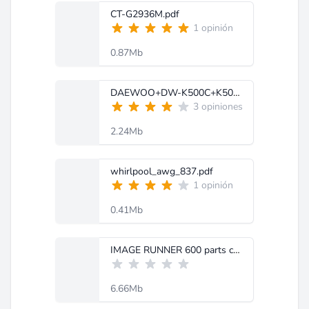
CT-G2936M.pdf
1 opinión
0.87Mb
DAEWOO+DW-K500C+K501C.pdf
3 opiniones
2.24Mb
whirlpool_awg_837.pdf
1 opinión
0.41Mb
IMAGE RUNNER 600 parts catalog.pdf
6.66Mb