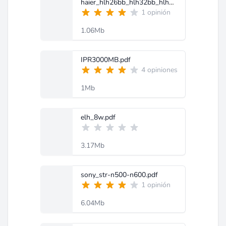
haier_hlh26bb_hlh32bb_hlh37bb.pdf
1 opinión
1.06Mb
IPR3000MB.pdf
4 opiniones
1Mb
elh_8w.pdf
3.17Mb
sony_str-n500-n600.pdf
1 opinión
6.04Mb