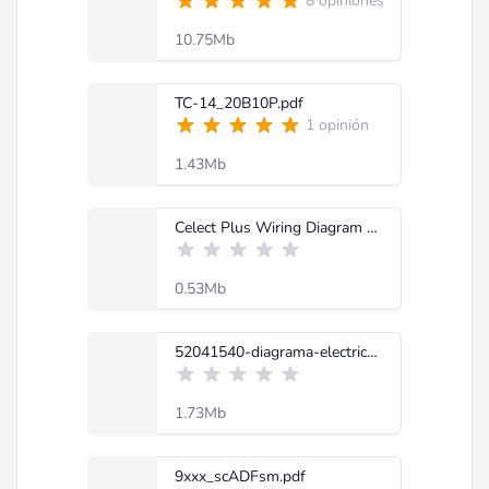
8 opiniones
10.75Mb
TC-14_20B10P.pdf
1 opinión
1.43Mb
Celect Plus Wiring Diagram Cummins.jpg
0.53Mb
52041540-diagrama-electrico-navistar.pdf
1.73Mb
9xxx_scADFsm.pdf