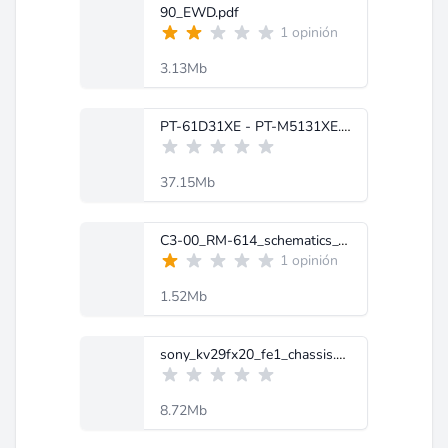
90_EWD.pdf
1 opinión
3.13Mb
PT-61D31XE - PT-M5131XE.rar
37.15Mb
C3-00_RM-614_schematics_v1.0.pdf
1 opinión
1.52Mb
sony_kv29fx20_fe1_chassis.pdf
8.72Mb