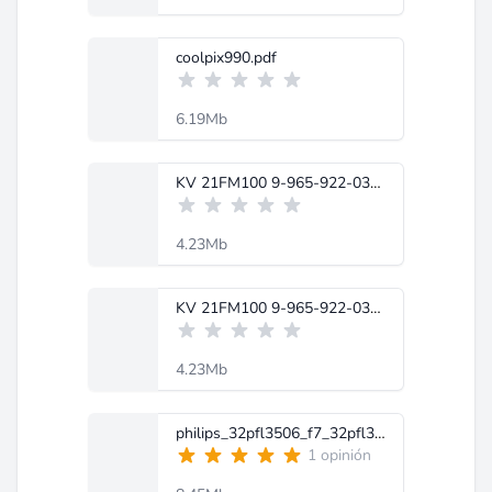
coolpix990.pdf
6.19Mb
KV 21FM100 9-965-922-03_-SONY.pdf
4.23Mb
KV 21FM100 9-965-922-03_-SONY.pdf
4.23Mb
philips_32pfl3506_f7_32pfl3000_f8_chassis_pl11.0_sm.pdf
1 opinión