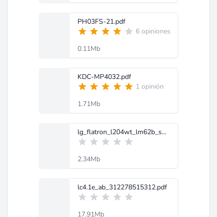
PH03FS-21.pdf
6 opiniones
0.11Mb
KDC-MP4032.pdf
1 opinión
1.71Mb
lg_flatron_l204wt_lm62b_sm.pdf
2.34Mb
lc4.1e_ab_312278515312.pdf
17.91Mb