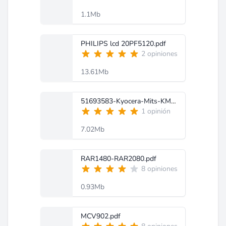
1.1Mb
PHILIPS lcd 20PF5120.pdf
2 opiniones
13.61Mb
51693583-Kyocera-Mits-KM-6030-KM-8030-Service-MANUAL.pdf
1 opinión
7.02Mb
RAR1480-RAR2080.pdf
8 opiniones
0.93Mb
MCV902.pdf