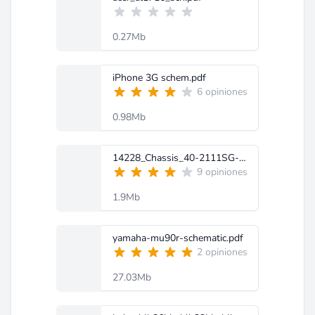
0.27Mb
iPhone 3G schem.pdf
6 opiniones
0.98Mb
14228_Chassis_40-2111SG-MAI1X_Manual_de_servicio.pdf
9 opiniones
1.9Mb
yamaha-mu90r-schematic.pdf
2 opiniones
27.03Mb