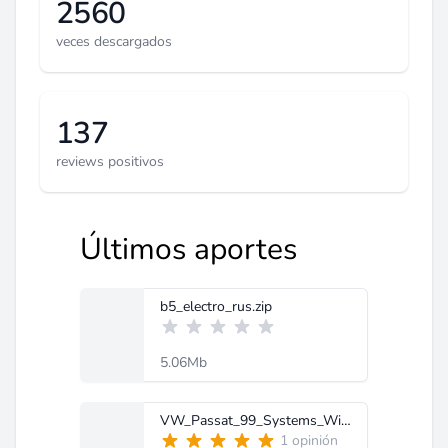
2560
veces descargados
137
reviews positivos
Últimos aportes
b5_electro_rus.zip
5.06Mb
VW_Passat_99_Systems_Wiring_Diagramss.rar
1 opinión