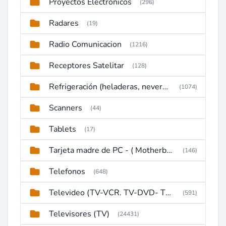
Proyectos Electrónicos
(296)
Radares
(19)
Radio Comunicacion
(1216)
Receptores Satelitar
(128)
Refrigeración (heladeras, neveras, congeladores)
(1074)
Scanners
(44)
Tablets
(17)
Tarjeta madre de PC - ( Motherboard )
(146)
Telefonos
(648)
Televideo (TV-VCR. TV-DVD- TV-DVD-VCR)
(591)
Televisores (TV)
(24431)