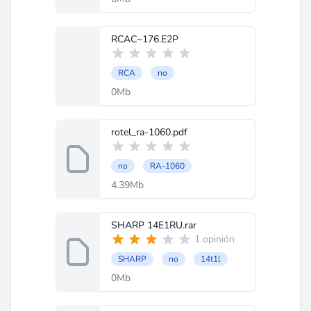
RCAC~176.E2P
RCA
no
0Mb
rotel_ra-1060.pdf
no
RA-1060
4.39Mb
SHARP 14E1RU.rar
1 opinión
SHARP
no
14t1l
0Mb