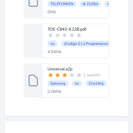
TELEFUNKEN
tk 2129st
no
0Mb
TOE-C843-9.22B.pdf
no
(Codigo G ) y Programacion CNC
LX3
4.54Mb
Universal.e2p
1 opinión
Samsung
no
21m16mj
0.06Mb