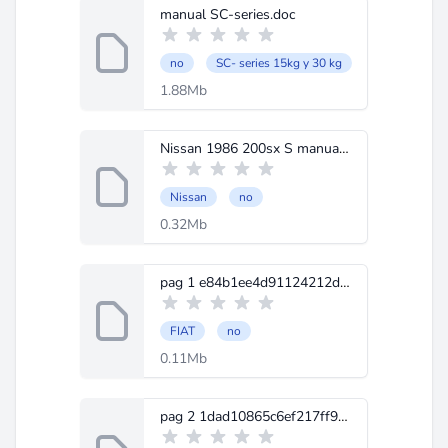
manual SC-series.doc
no
SC- series 15kg y 30 kg
1.88Mb
Nissan 1986 200sx S manual.pdf
Nissan
no
0.32Mb
pag 1 e84b1ee4d91124212dfbf2c1c02e35c4o.jpg
FIAT
no
0.11Mb
pag 2 1dad10865c6ef217ff929ac76b271a5fo.jpg