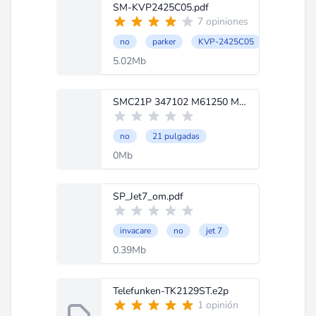
SM-KVP2425C05.pdf
7 opiniones
no
parker
KVP-2425C05
5.02Mb
SMC21P 347102 M61250 M37150M8 081FP.e2p
no
21 pulgadas
0Mb
SP_Jet7_om.pdf
invacare
no
jet 7
0.39Mb
Telefunken-TK2129ST.e2p
1 opinión