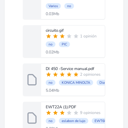
Varios
no
0.03Mb
circuito.gif
1 opinión
no
PIC
0.02Mb
DI 450 -Service manual.pdf
2 opiniones
no
KONICA MINOLTA
Dialta di 450
5.04Mb
EWT22A (1).PDF
9 opiniones
no
eslabon de lujo
EWT680