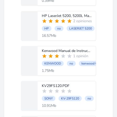
0.39Mb
HP LaserJet 5200, 5200L Manual de Partes, Manual de Servicio.pdf
2 opiniones
HP
no
LASERJET 5200
16.57Mb
Kenwood Manual de Instrucciones TS50S.PDF
1 opinión
KENWOOD
no
kenwood ts 50 s
1.75Mb
KV29FS120.PDF
SONY
KV-29FS120
no
10.91Mb