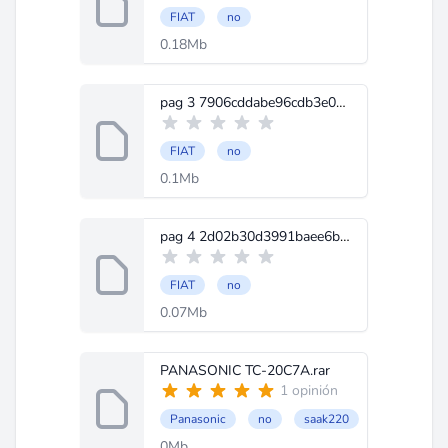
FIAT
no
0.18Mb
pag 3 7906cddabe96cdb3e0d26635df149b12o.jpg
FIAT
no
0.1Mb
pag 4 2d02b30d3991baee6bbe4c77a1177841o.jpg
FIAT
no
0.07Mb
PANASONIC TC-20C7A.rar
1 opinión
Panasonic
no
saak220
0Mb