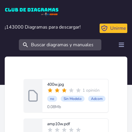
Club de Diagramas
¡143000 Diagramas para descargar!
¡143000 Diagramas para descargar!
Unirme
Buscar
Open
400w.jpg
1 opinión
no
Sin Modelo
Adcom
0.08Mb
amp10w.pdf