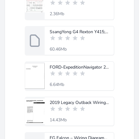
2.36Mb
SsangYong G4 Rexton Y415; 2019+ – Circuit.pdf
60.46Mb
FORD-ExpeditionNavigator 2015 System Wiring Diagrams.pdf
6.64Mb
2019 Legacy Outback Wiring System.pdf
14.43Mb
FG Falcon – Wiring Diagrams.pdf