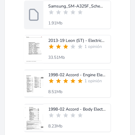
Samsung_SM-A325F_Schematic_Diagram.rar
1.91Mb
2013-19 Leon (ST) - Electrical system; General information (Edition 04.2016) _ PDF Free Online.pdf
1 opinión
33.51Mb
1998-02 Accord - Engine Electrical _ PDF Free Online.pdf
1 opinión
8.51Mb
1998-02 Accord - Body Electrical V6 _ PDF Free Online.pdf
8.23Mb