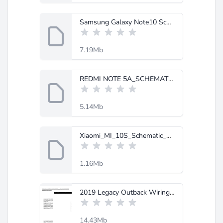
Samsung Galaxy Note10 Schematic-MobileRdx.com.rar
7.19Mb
REDMI NOTE 5A_SCHEMATIC.zip
5.14Mb
Xiaomi_MI_10S_Schematic_Diagram-MobileRdx.com.rar
1.16Mb
2019 Legacy Outback Wiring System.pdf
14.43Mb