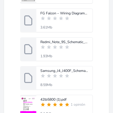
FG Falcon – Wiring Diagrams.pdf
3.61Mb
Redmi_Note_9S_Schematic_Diagram-MobileRdx.com.zip
1.93Mb
Samsung_J4_J400F_Schematic_Diagram.rar
8.59Mb
42lb5800 (1).pdf
1 opinión