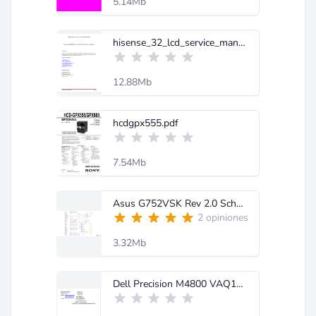
5.14Mb
hisense_32_lcd_service_manual.pdf
12.88Mb
hcdgpx555.pdf
7.54Mb
Asus G752VSK Rev 2.0 Schematic.pdf
2 opiniones
3.32Mb
Dell Precision M4800 VAQ10 LA-9771P Rev 1.0.pdf