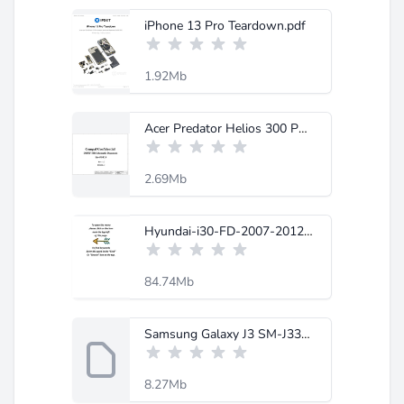
iPhone 13 Pro Teardown.pdf
1.92Mb
Acer Predator Helios 300 PH315-51_PH317-52 Compal DH63F LA-F991P Rev.1C.pdf
2.69Mb
Hyundai-i30-FD-2007-2012-factory-service-manual.pdf
84.74Mb
Samsung Galaxy J3 SM-J330F Schematic Diagram-MobileRdx.com.rar
8.27Mb