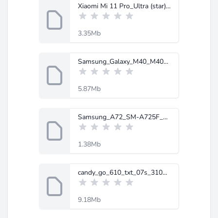
Xiaomi Mi 11 Pro_Ultra (star) Schematic.rar
3.35Mb
Samsung_Galaxy_M40_M405F_Schematic_Diagram-MobileRdx.com.zip
5.87Mb
Samsung_A72_SM-A725F_Schematic-MobileRdx.com.rar
1.38Mb
candy_go_610_txt_07s_31001324.rar
9.18Mb