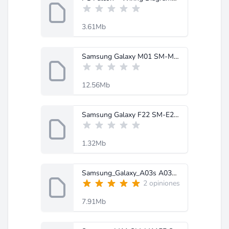
3.61Mb
Samsung Galaxy M01 SM-M015F schematics-MobileRdx.com.rar
12.56Mb
Samsung Galaxy F22 SM-E225F Service Manual.zip
1.32Mb
Samsung_Galaxy_A03s A037F_Schematic-MobileRdx.com.rar
2 opiniones
7.91Mb