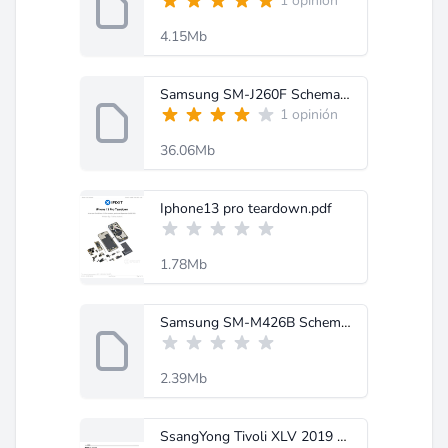
1 opinión
4.15Mb
Samsung SM-J260F Schematic Diagram.zip
1 opinión
36.06Mb
Iphone13 pro teardown.pdf
1.78Mb
Samsung SM-M426B Schematic Service Manual.zip
2.39Mb
SsangYong Tivoli XLV 2019 System Wiring Diagrams.pdf