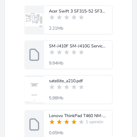
Acer Swift 3 SF315-52 SF315-52G Pegatron ER5EA r2.1 (1).pdf
2.21Mb
SM-J410F SM-J410G Service Manual-Schematic (1).zip
9.94Mb
satellite_a210.pdf
5.98Mb
Lenovo ThinkPad T460 NM-A581 (1).rar
1 opinión
0.65Mb