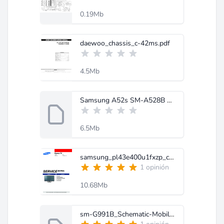
0.19Mb
daewoo_chassis_c-42ms.pdf
4.5Mb
Samsung A52s SM-A528B Schematic-MobileRdx.com.rar
6.5Mb
samsung_pl43e400u1fxzp_chassis_f5ca_pdp_tv.pdf
1 opinión
10.68Mb
sm-G991B_Schematic-MobileRdx.com.rar