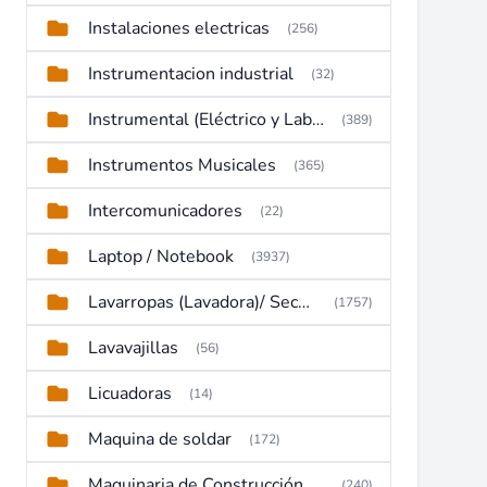
Instalaciones electricas
(256)
Instrumentacion industrial
(32)
Instrumental (Eléctrico y Laboratorio)
(389)
Instrumentos Musicales
(365)
Intercomunicadores
(22)
Laptop / Notebook
(3937)
Lavarropas (Lavadora)/ Secadoras
(1757)
Lavavajillas
(56)
Licuadoras
(14)
Maquina de soldar
(172)
Maquinaria de Construcción (Maquinaria Pesada)
(240)