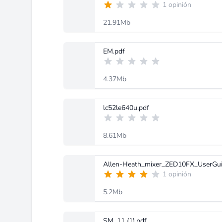
1 opinión
21.91Mb
EM.pdf
4.37Mb
lc52le640u.pdf
8.61Mb
Allen-Heath_mixer_ZED10FX_UserGui
1 opinión
5.2Mb
SM_11 (1).pdf