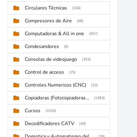
Circulares Técnicas
(106)
Compresores de Aire
(68)
Computadoras & All in one
(957)
Condesandores
(6)
Consolas de videojuego
(353)
Control de acceso
(15)
Controles Numericos (CNC)
(32)
Copiadoras (Fotocopiadoras, Multifunctions, Ploter, etc)
(1483)
Cursos
(1016)
Decodificadores CATV
(49)
Domotica y Automatismo del hogar
(38)