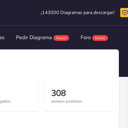
¡143000 Diagramas para descargar!
¡143000 Diagramas para descargar!
as
Pedir Diagrama
Foro
Nuevo
Nuevo
308
rgados
reviews positivos