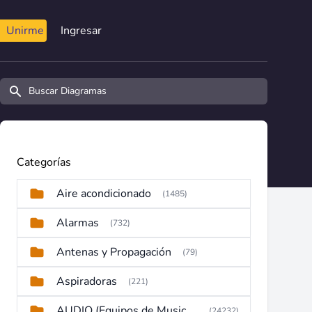
Unirme
Ingresar
Buscar diagramas y manuales
Categorías
Aire acondicionado
(1485)
Alarmas
(732)
Antenas y Propagación
(79)
Aspiradoras
(221)
AUDIO (Equipos de Musica, Amplificadores, Reproductores, Etc)
(24232)