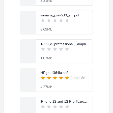
3.21Mb
yamaha_psr-530_sm.pdf
8.69Mb
1800_vi_professional__amplifier__service_manual_619.pdf
1.07Mb
HPg4-1364la.pdf
1 opinión
4.27Mb
iPhone 12 and 12 Pro Teardown.pdf