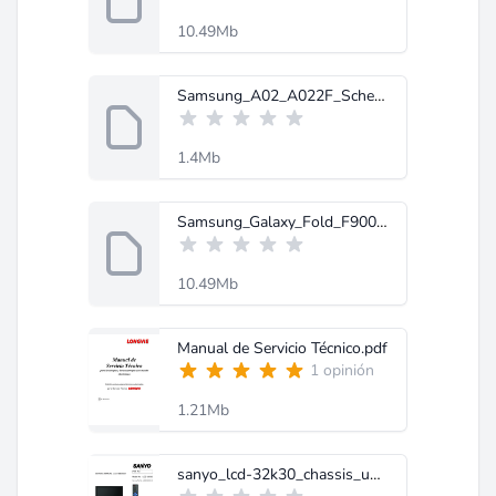
10.49Mb
Samsung_A02_A022F_Schematic- MobileRdx.com.rar
1.4Mb
Samsung_Galaxy_Fold_F900J_Service_Manual_Schematic-MobileRdx.com.rar
10.49Mb
Manual de Servicio Técnico.pdf
1 opinión
1.21Mb
sanyo_lcd-32k30_chassis_uh4-b.pdf