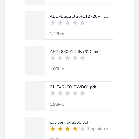
AEG+Electrolux+L12720VIT.pdf
1.42Mb
AEG+68001K-IN+92C.pdf
1.05Mb
01-E461C0-PWD01.pdf
0.86Mb
pavilion_dv6000.pdf
3 opiniones