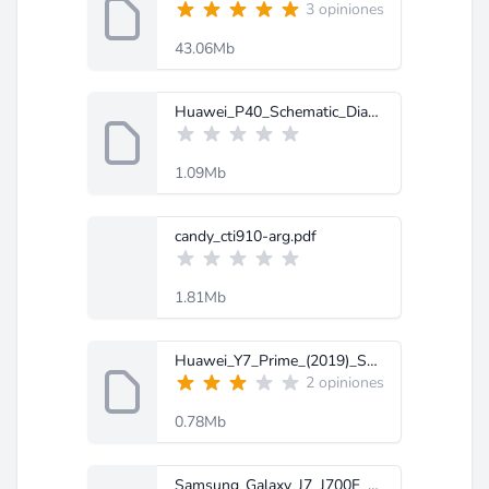
3 opiniones
43.06Mb
Huawei_P40_Schematic_Diagram-MobileRdx.com.zip
1.09Mb
candy_cti910-arg.pdf
1.81Mb
Huawei_Y7_Prime_(2019)_Schematic_Diagram[MobileRdx.com].rar
2 opiniones
0.78Mb
Samsung_Galaxy_J7_J700F_Schematic_Diagram.zip