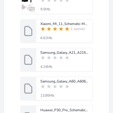
9.5Mb
Xiaomi_MI_11_Schematic-MobileRdx.com.rar
1 opinión
6.61Mb
Samsung_Galaxy_A21_A215U_Service_Manual_Schematic (1).rar
4.24Mb
Samsung_Galaxy_A60_A6060_Schematic_Diagram-MobileRdx.com.zip
13.85Mb
Huawei_P30_Pro_Schematic_Diagram-MobileRdx.com.zip