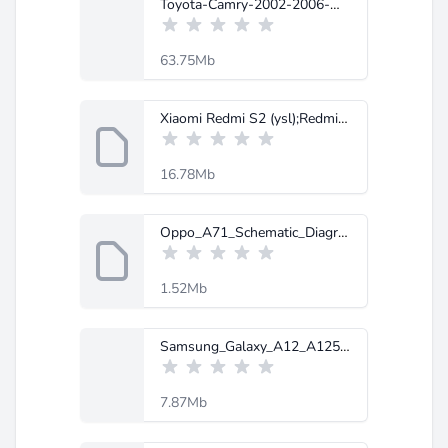
Toyota-Camry-2002-2006-workshop-manual.pdf
63.75Mb
Xiaomi Redmi S2 (ysl);Redmi y2 (1).rar
16.78Mb
Oppo_A71_Schematic_Diagram-MobileRdx.com.zip
1.52Mb
Samsung_Galaxy_A12_A125F_Service_Manual-MobileRdx.com.rar
7.87Mb