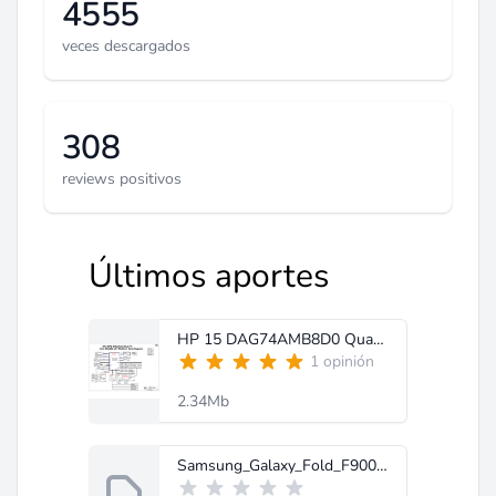
4555
veces descargados
308
reviews positivos
Últimos aportes
HP 15 DAG74AMB8D0 Quanta G74A.pdf
1 opinión
2.34Mb
Samsung_Galaxy_Fold_F900J_Service_Manual_Schematic-MobileRdx.com (1).rar