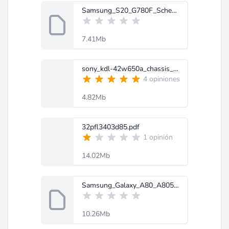
Samsung_S20_G780F_Schematic_Diagram-MobileRdx.com.rar
7.41Mb
sony_kdl-42w650a_chassis_rb1g_ver.1.0.pdf
4 opiniones
4.82Mb
32pfl3403d85.pdf
1 opinión
14.02Mb
Samsung_Galaxy_A80_A805F_Schematic_Diagram-MobileRdx.com.zip
10.26Mb