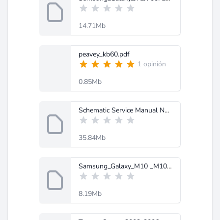
14.71Mb
peavey_kb60.pdf
1 opinión
0.85Mb
Schematic Service Manual Note 9 (SM-N960F)-MobileRdx.com.rar
35.84Mb
Samsung_Galaxy_M10 _M105F_Schematic_Diagram-MobileRdx.com.rar
8.19Mb